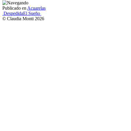
Publicado en
Acuarelas
Navegación
Despedida
El Sueño
© Claudia Monti 2026
de
entradas