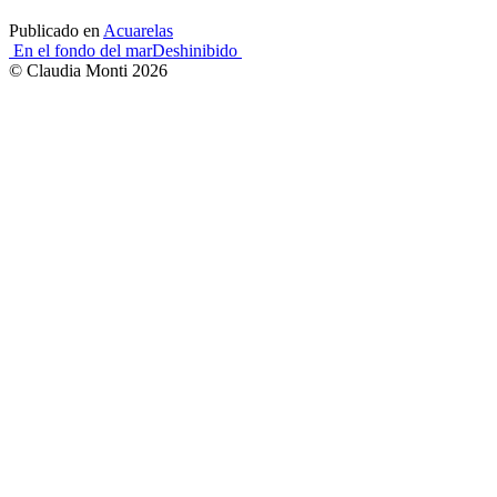
Publicado en
Acuarelas
Navegación
En el fondo del mar
Deshinibido
© Claudia Monti 2026
de
entradas