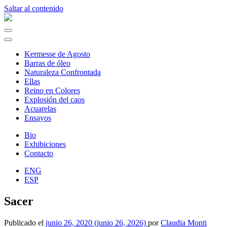
Saltar al contenido
Navegación
principal
Kermesse de Agosto
Barras de óleo
Naturaleza Confrontada
Ellas
Reino en Colores
Explosión del caos
Acuarelas
Ensayos
Bio
Exhibiciones
Contacto
ENG
ESP
Sacer
Publicado el
junio 26, 2020
(junio 26, 2026)
por
Claudia Monti