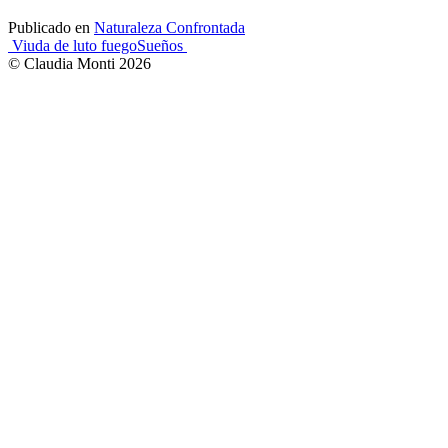
Publicado en
Naturaleza Confrontada
Navegación
Viuda de luto fuego
Sueños
© Claudia Monti 2026
de
entradas