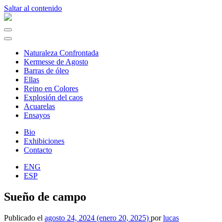
Saltar al contenido
Navegación
principal
Naturaleza Confrontada
Kermesse de Agosto
Barras de óleo
Ellas
Reino en Colores
Explosión del caos
Acuarelas
Ensayos
Bio
Exhibiciones
Contacto
ENG
ESP
Sueño de campo
Publicado el
agosto 24, 2024
(enero 20, 2025)
por
lucas